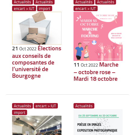
Actualités
Actualités
Actualités
Actualités
encart > IUT
import
encart > IUT
Élections
21
Oct 2022
aux conseils de
composantes de
Marche
11
Oct 2022
l’université de
– octobre rose –
Bourgogne
Mardi 18 octobre
Actualités
encart > IUT
Actualités
import