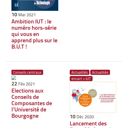
10
Mar 2021
Ambition IUT : le
numéro hors-série
qui vous en
apprend plus sur le
B.U.T !
Conseils centraux
Actualités
Actualités
encart > IUT
22
Fév 2021
Elections aux
Conseils de
Composantes de
l’Université de
Bourgogne
10
Déc 2020
Lancement des