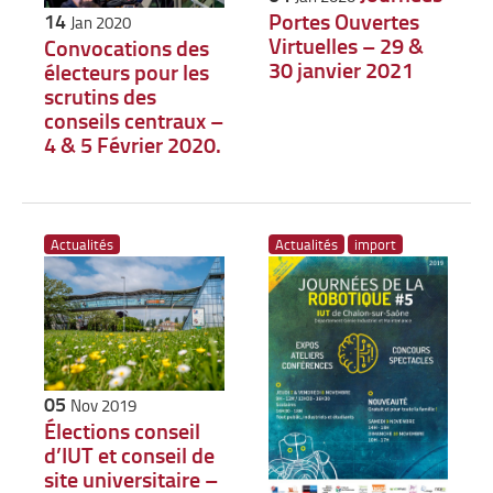
Portes Ouvertes
14
Jan 2020
Virtuelles – 29 &
Convocations des
30 janvier 2021
électeurs pour les
scrutins des
conseils centraux –
4 & 5 Février 2020.
Actualités
Actualités
import
05
Nov 2019
Élections conseil
d’IUT et conseil de
site universitaire –