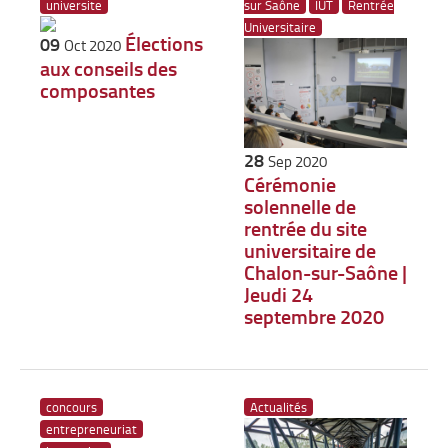
universite
sur Saône
IUT
Rentrée
Universitaire
Élections
09
Oct 2020
aux conseils des
composantes
28
Sep 2020
Cérémonie
solennelle de
rentrée du site
universitaire de
Chalon-sur-Saône |
Jeudi 24
septembre 2020
concours
Actualités
entrepreneuriat