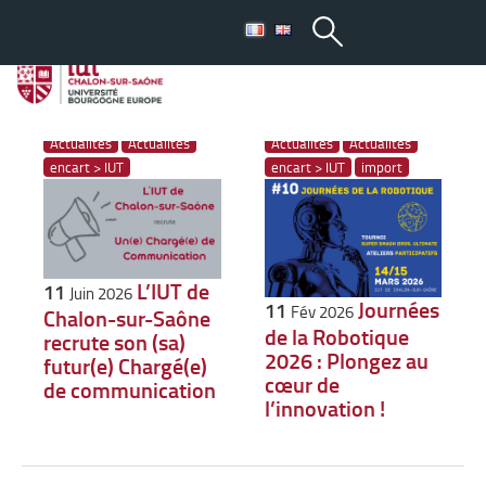
Toutes les actus : Actualités
Actualités
Actualités
Actualités
Actualités
encart > IUT
encart > IUT
import
L’IUT de
11
Juin 2026
Journées
11
Fév 2026
Chalon-sur-Saône
de la Robotique
recrute son (sa)
2026 : Plongez au
futur(e) Chargé(e)
cœur de
de communication
l’innovation !