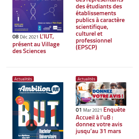
des étudiants des
établissements
publics à caractère
scientifique,
culturel et
L’IUT,
08
Déc 2021
professionnel
présent au Village
(EPSCP)
des Sciences
Actualités
Actualités
Enquête
01
Mar 2021
Accueil à l’uB :
donnez votre avis
jusqu’au 31 mars