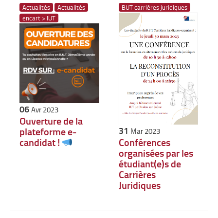
Actualités
Actualités
BUT carrières juridiques
encart > IUT
06
Avr 2023
Ouverture de la
31
plateforme e-
Mar 2023
candidat !
Conférences
organisées par les
étudiant(e)s de
Carrières
Juridiques