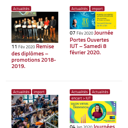
Actualités
Actualités
import
Journée
07
Fév 2020
Portes Ouvertes
IUT – Samedi 8
Remise
11
Fév 2020
février 2020.
des diplômes –
promotions 2018-
2019.
Actualités
import
Actualités
Actualités
encart > IUT
Journées
04
Jan 2020