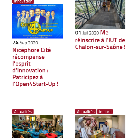
innovation
Me
01
Juil 2020
réinscrire à l’IUT de
24
Sep 2020
Chalon-sur-Saône !
Nicéphore Cité
récompense
l’esprit
d’innovation :
Patricipez à
l’Open4Start-Up !
Actualités
Actualités
import