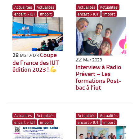
Actualités
Actualités
Actualités
Actualités
encart > IUT
import
encart > IUT
import
Coupe
28
Mar 2023
22
Mar 2023
de France des IUT
Interview à Radio
édition 2023 !
Prévert – Les
formations Post-
bac à l’iut
Actualités
Actualités
Actualités
Actualités
encart > IUT
import
encart > IUT
import