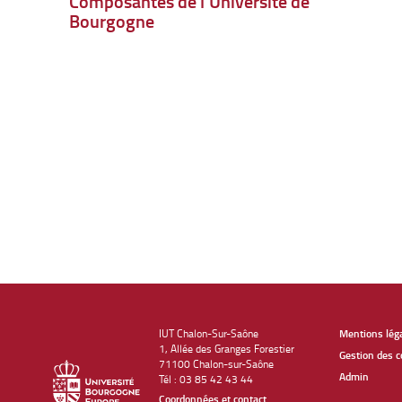
Composantes de l’Université de
Bourgogne
IUT Chalon-Sur-Saône
Mentions lég
1, Allée des Granges Forestier
Gestion des c
71100 Chalon-sur-Saône
Admin
Tél : 03 85 42 43 44
Coordonnées et contact