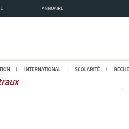
HE
ANNUAIRE
TION
INTERNATIONAL
SCOLARITÉ
RECH
traux
…