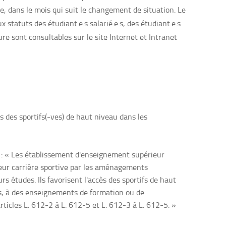
e, dans le mois qui suit le changement de situation. Le
x statuts des étudiant.e.s salarié.e.s, des étudiant.e.s
sure sont consultables sur le site Internet et Intranet
s des sportifs(-ves) de haut niveau dans les
4 : « Les établissement d'enseignement supérieur
leur carrière sportive par les aménagements
s études. Ils favorisent l'accès des sportifs de haut
es, à des enseignements de formation ou de
rticles L. 612-2 à L. 612-5 et L. 612-3 à L. 612-5. »