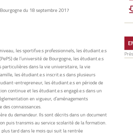
e Bourgogne du 18 septembre 2017
E
niveau, les sportif.ve.s professionnels, les étudiant.e.s
Pré
(PePS) de l’université de Bourgogne, les étudiant.e.s
 particulières dans la vie universitaire, la vie
amille, les étudiant.e.s inscrit.e.s dans plusieurs
étudiant-entrepreneur, les étudiant.e.s en période de
ation continue et les étudiant.e.s engagé.e.s dans un
a réglementation en vigueur, d’aménagements
le des connaissances.
ière du demandeur. Ils sont décrits dans un document
ion puis transmis au service scolarité de la formation.
plus tard dans le mois qui suit la rentrée