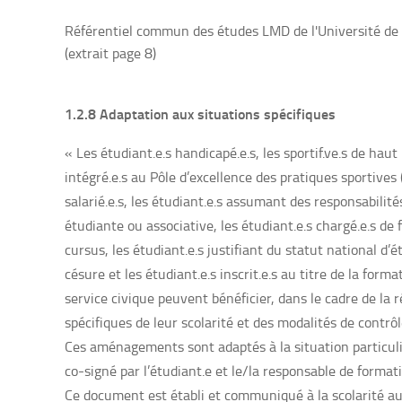
Référentiel commun des études LMD de l'Université d
(extrait page 8)
1.2.8 Adaptation aux situations spécifiques
« Les étudiant.e.s handicapé.e.s, les sportif.ve.s de haut 
intégré.e.s au Pôle d’excellence des pratiques sportives 
salarié.e.s, les étudiant.e.s assumant des responsabilités
étudiante ou associative, les étudiant.e.s chargé.e.s de f
cursus, les étudiant.e.s justifiant du statut national d’
césure et les étudiant.e.s inscrit.e.s au titre de la form
service civique peuvent bénéficier, dans le cadre de l
spécifiques de leur scolarité et des modalités de contrô
Ces aménagements sont adaptés à la situation particul
co-signé par l’étudiant.e et le/la responsable de format
Ce document est établi et communiqué à la scolarité au 