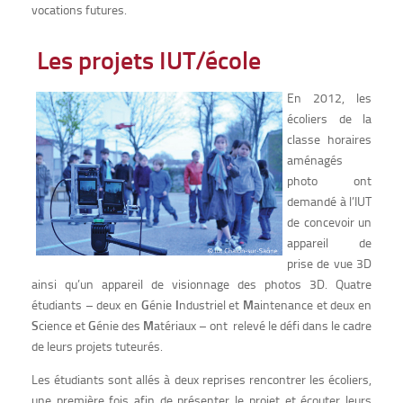
vocations futures.
Les projets IUT/école
En 2012, les
écoliers de la
classe horaires
aménagés
photo ont
demandé à l’IUT
de concevoir un
appareil de
prise de vue 3D
ainsi qu’un appareil de visionnage des photos 3D. Quatre
étudiants – deux en
G
énie
I
ndustriel et
M
aintenance et deux en
S
cience et
G
énie des
M
atériaux – ont relevé le défi dans le cadre
de leurs projets tuteurés.
Les étudiants sont allés à deux reprises rencontrer les écoliers,
une première fois afin de présenter le projet et écouter leurs