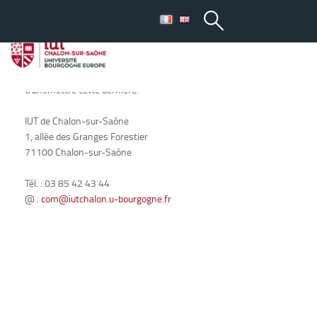
Proposer un emploi
Nous restons en contact avec nos étudiants diplômés au travers
d’une newsletter emploi. Si vous avez une offre d’emploi
correspondante au profil de nos étudiants, nous pouvons leur
transmettre cette dernière.
IUT de Chalon-sur-Saône
1, allée des Granges Forestier
71100 Chalon-sur-Saône
Tél. : 03 85 42 43 44
@ :
com@iutchalon.u-bourgogne.fr