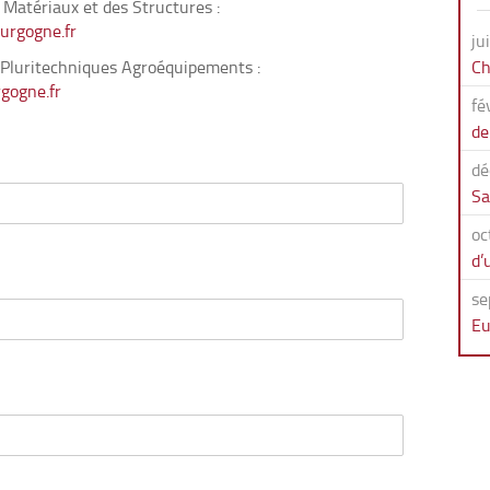
 Matériaux et des Structures :
urgogne.fr
ju
 Pluritechniques Agroéquipements :
Ch
gogne.fr
fé
de
dé
Sa
oc
d’
se
Eu