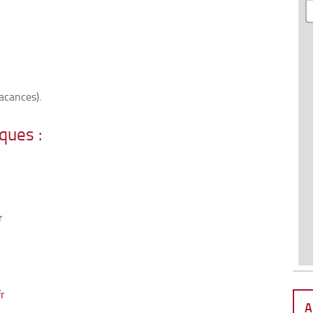
acances).
ques :
r
r
A