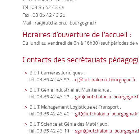
Tél : 03 85 42 43 44
Fax : 03 85 42 43 25
Mail : ra@iutchalon.u-bourgogne.fr
Horaires d’ouverture de l’accueil :
Du lundi au vendredi de 8h à 16h30 (sauf périodes de v
Contacts des secrétariats pédagogi
B.U.T Carrières Juridiques :
Tél. 03 85 42 43 57 –
cj@iutchalon.u-bourgogne.fr
B.U.T Génie Industriel et Maintenance :
Tél. 03 85 42 43 27 –
gim@iutchalon.u-bourgogne.f
B.U.T Management Logistique et Transport :
Tél. 03 85 42 43 40 –
glt@iutchalon.u-bourgogne.fr
B.U.T Science et Génie des Matériaux :
Tél. 03 85 42 43 11 –
sgm@iutchalon.u-bourgogne.f