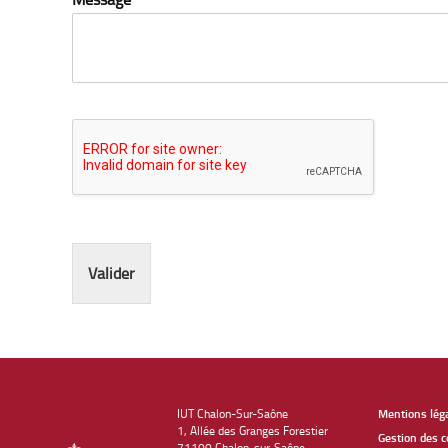
Valider
IUT Chalon-Sur-Saône
Mentions lég
1, Allée des Granges Forestier
Gestion des c
71100 Chalon-sur-Saône