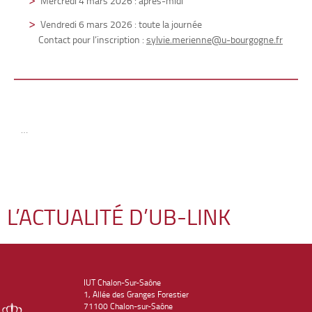
Mercredi 4 mars 2026 : après-midi
Vendredi 6 mars 2026 : toute la journée
Contact pour l’inscription :
sylvie.merienne@u-bourgogne.fr
…
L’ACTUALITÉ D’UB-LINK
IUT Chalon-Sur-Saône
1, Allée des Granges Forestier
71100 Chalon-sur-Saône