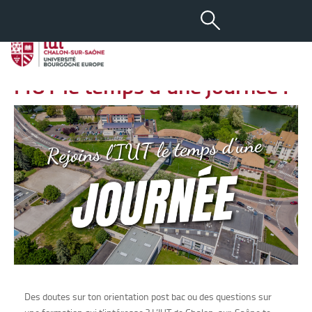
-
+
17 OCT 2025
aA
Journée d’immersion : rejoins
l’IUT le temps d’une journée !
Des doutes sur ton orientation post bac ou des questions sur