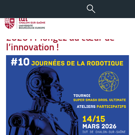
-
+
11 FÉV 2026
aA
Journées de la Robotique
2026 : Plongez au cœur de
l’innovation !