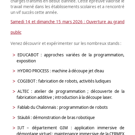
charges transmis en début d’année. Cette épreuve valorise le
travail mené dans les établissements scolaires et a rencontré
un vif succès cette année.
Samedi 14 et dimanche 15 mars 2026 : Ouverture au grand
public
Venez découvrir et expérimenter sur les nombreux stands :
EDUCABOT
: approches variées de la programmation,
exposition
HYDRO PROCESS
: machine à découpe jet d’eau
COGIBOT
: fabrication de robots, activités ludiques
ALTEC
:
atelier de programmation ;
découverte de la
fabrication additive ;
introduction à la découpe laser.
Fablab du Chalonnais
: programmation de robots
Stäubli
: démonstration de bras robotique
IUT – département GIM
:
application immersive de
démontage virtuel ;
maintenance immersive de la CERMEX