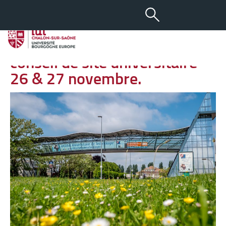
-
+
05 NOV 2019
aA
Élections conseil d’IUT et
conseil de site universitaire –
26 & 27 novembre.