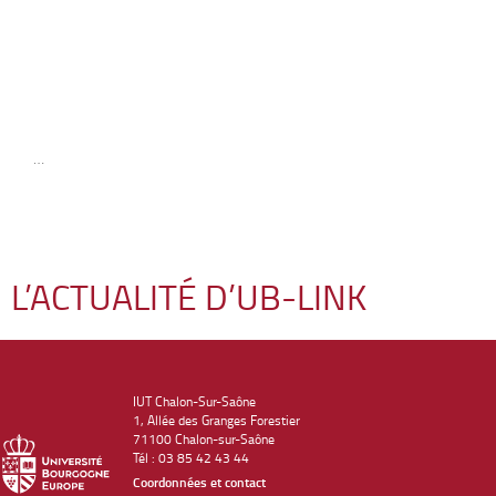
…
L’ACTUALITÉ D’UB-LINK
IUT Chalon-Sur-Saône
1, Allée des Granges Forestier
71100 Chalon-sur-Saône
Tél : 03 85 42 43 44
Coordonnées et contact