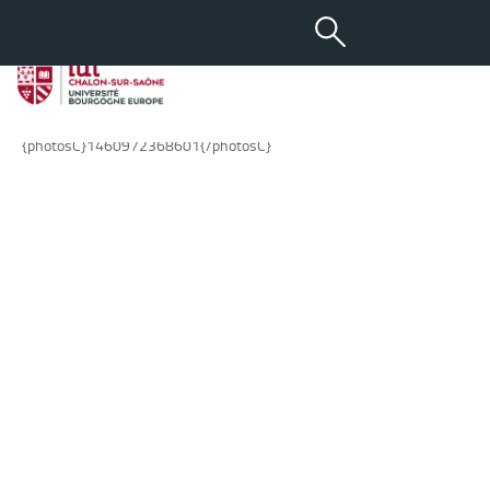
-
+
25 FÉV 2013
aA
En images
{photosC}1460972368601{/photosC}