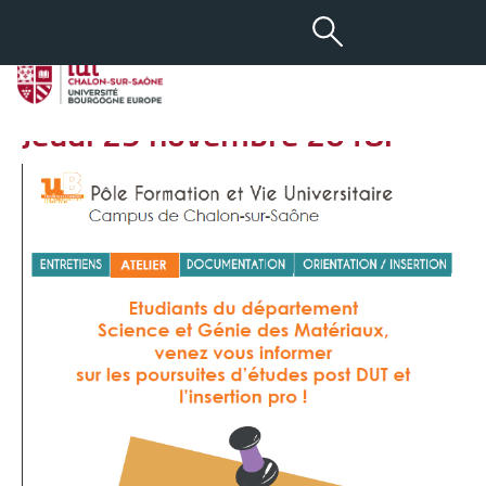
-
+
17 DÉC 2018
aA
Atelier Poursuite d’études –
Jeudi 29 novembre 2018.