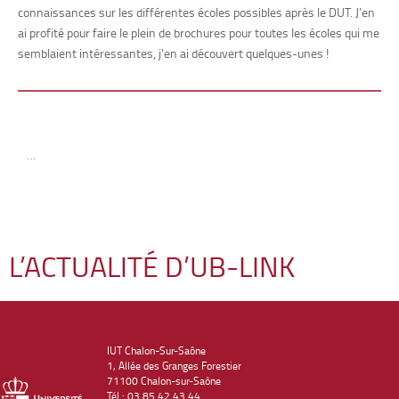
connaissances sur les différentes écoles possibles après le DUT. J’en
ai profité pour faire le plein de brochures pour toutes les écoles qui me
semblaient intéressantes, j’en ai découvert quelques-unes !
…
L’ACTUALITÉ D’UB-LINK
IUT Chalon-Sur-Saône
1, Allée des Granges Forestier
71100 Chalon-sur-Saône
Tél : 03 85 42 43 44