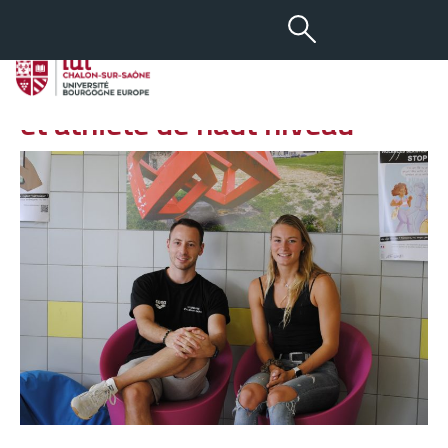
-
+
02 JUIN 2022
aA
Anastasia Urbaniak, étudiante
et athlète de haut niveau