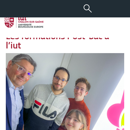
-
+
22 MAR 2023
aA
Interview à Radio Prévert –
Les formations Post-bac à
l’iut