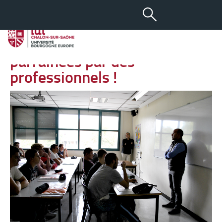
-
+
06 SEP 2018
aA
Les nouvelles promotions GLT
parrainées par des
professionnels !