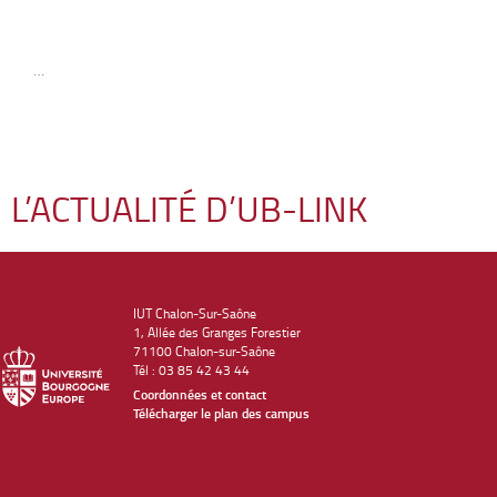
…
L’ACTUALITÉ D’UB-LINK
IUT Chalon-Sur-Saône
1, Allée des Granges Forestier
71100 Chalon-sur-Saône
Tél : 03 85 42 43 44
Coordonnées et contact
Télécharger le plan des campus