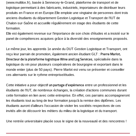
(www.multilox.fr), basée à Sennecey-le-Grand, plateforme de transport et de
logistique permettant à des fabricants, industriels, importateurs de distribuer leurs
produits en France et en Europe.Elle emploie une vingtaine de personnes dont trois
anciens étudiants du département Gestion Logistique et Transport de l’IUT de
Chalon-sur-Saône et accueille régulièrement en stage des étudiants de cette
formation.
Elle est également revenue sur l’importance de son choix d’études et a insisté sur le
panel de compétences acquises grâce à la diversité des enseignements proposés.
Le même jour, les apprentis 1e année du DUT Gestion Logistique et Transport, ont
Pierre Marlot,
reçu leur parrain de promotion, également ancien étudiant GLT :
Directeur de la plateforme logistique Wine and Log Services
, spécialisée dans la
logistique du vin pour plusieurs coopératives de bourgogne et exportant dans le
monde entier (plus de 50 pays). Pierre Marlot est venu se présenter et conseiller
ces alternants sur le rythme entreprise/études.
un partage d’expérience
Cette initiative a pour objectif
entre un professionnel et les
étudiants de l’IUT, de nombreux échanges, la création d’actions communes durant
cette formation en lien avec cette entreprise. En effet, ces parrains accompagneront
les étudiants tout au long de leur formation jusqu’à la remise des diplômes. Les
étudiants auront d’ailleurs l’occasion de visiter les sociétés respectives de ces
invités afin de découvrir les métiers du milieu de la logistique et du transport.
Une rentrée universitaire placée sous le signe de la nouveauté et des rencontres !