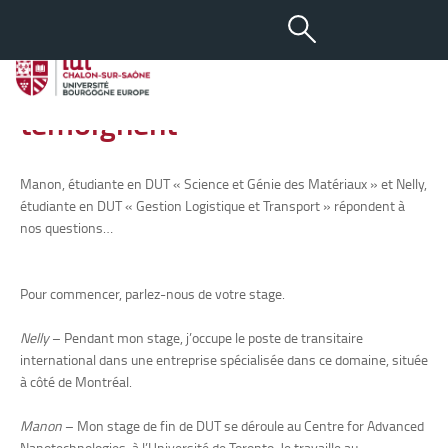
-
+
14 FÉV 2013
aA
Ils sont partis et ils
témoignent
Manon, étudiante en DUT « Science et Génie des Matériaux » et Nelly,
étudiante en DUT « Gestion Logistique et Transport » répondent à
nos questions…
Pour commencer, parlez-nous de votre stage.
Nelly
– Pendant mon stage, j’occupe le poste de transitaire
international dans une entreprise spécialisée dans ce domaine, située
à côté de Montréal.
Manon
– Mon stage de fin de DUT se déroule au Centre for Advanced
Nanotechnologies, à l’Université de Toronto. Je travaille au