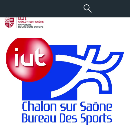
-
+
04 DÉC 2012
aA
Activités sportives