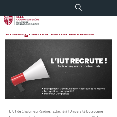
-
+
17 JUIN 2025
aA
L’IUT recrute trois
enseignants contractuels
L’IUT de Chalon-sur-Saône, rattaché à l’Université Bourgogne