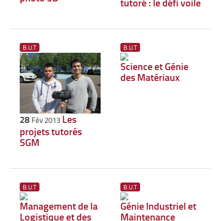
tutoré : le défi voile
B.U.T
B.U.T
Science et Génie
des Matériaux
Les
28
Fév 2013
projets tutorés
SGM
B.U.T
B.U.T
Management de la
Génie Industriel et
Logistique et des
Maintenance