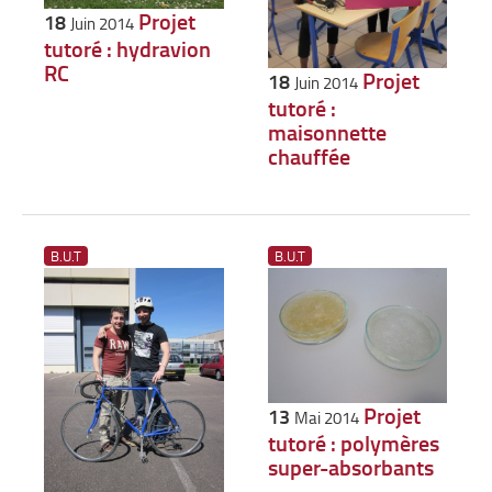
Projet
18
Juin 2014
tutoré : hydravion
RC
Projet
18
Juin 2014
tutoré :
maisonnette
chauffée
B.U.T
B.U.T
Projet
13
Mai 2014
tutoré : polymères
super-absorbants