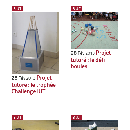
B.U.T
B.U.T
Projet
28
Fév 2013
tutoré : le défi
boules
Projet
28
Fév 2013
tutoré : le trophée
Challenge IUT
B.U.T
B.U.T