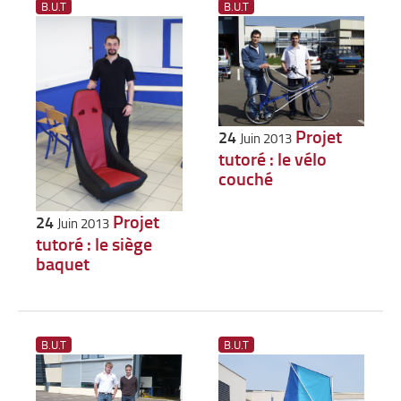
B.U.T
B.U.T
Projet
24
Juin 2013
tutoré : le vélo
couché
Projet
24
Juin 2013
tutoré : le siège
baquet
B.U.T
B.U.T