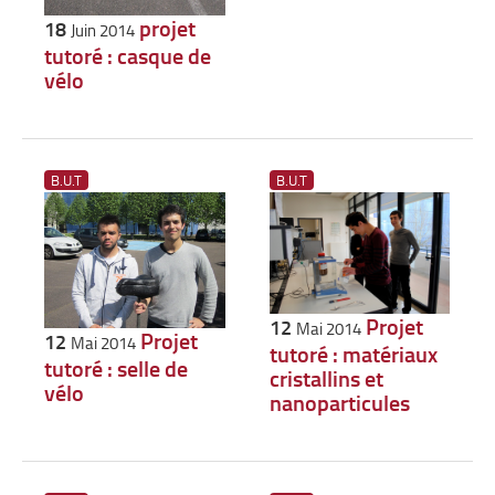
projet
18
Juin 2014
tutoré : casque de
vélo
B.U.T
B.U.T
Projet
12
Mai 2014
Projet
12
Mai 2014
tutoré : matériaux
tutoré : selle de
cristallins et
vélo
nanoparticules