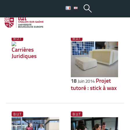
Toutes les actus : B.U.T
B.U.T
B.U.T
Carrières
Juridiques
Projet
18
Juin 2014
tutoré : stick à wax
B.U.T
B.U.T